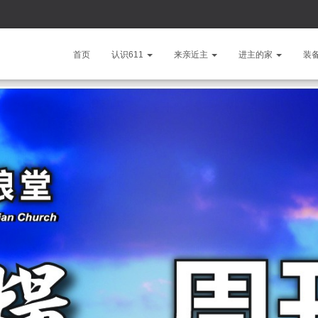
首页
认识611
来亲近主
进主的家
装