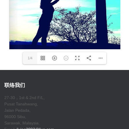
1/4
联络我们
27-30，1st & 2nd F/L,
Pusat Tanahwang,
Jalan Pedada,
96000 Sibu,
Sarawak, Malaysia.