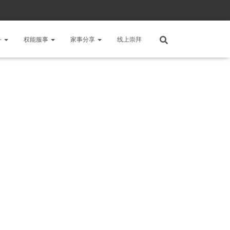
备
权能服事
家事分享
线上崇拜