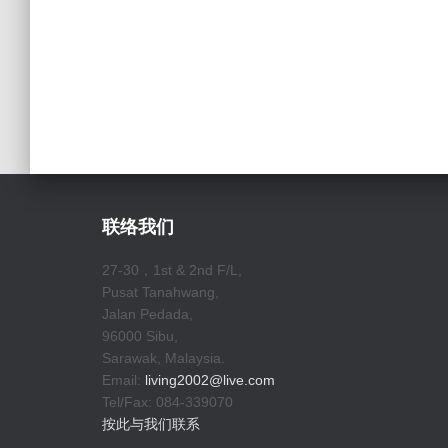
联络我们
27-30，1st & 2nd F/L,
Pusat Tanahwang,
Jalan Pedada,
96000 Sibu,
Sarawak, Malaysia.
Email:
living2002@live.com
Tel/Fax: 084-339070
按此与我们联系