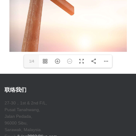
1/4
联络我们
27-30，1st & 2nd F/L,
Pusat Tanahwang,
Jalan Pedada,
96000 Sibu,
Sarawak, Malaysia.