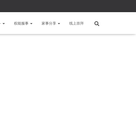
备
权能服事
家事分享
线上崇拜