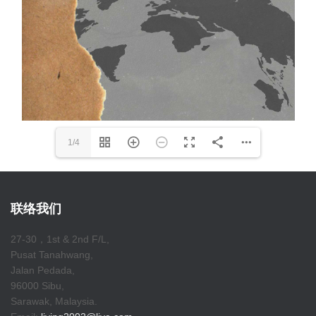
1/4
联络我们
27-30，1st & 2nd F/L,
Pusat Tanahwang,
Jalan Pedada,
96000 Sibu,
Sarawak, Malaysia.