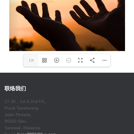
1/4
联络我们
27-30，1st & 2nd F/L,
Pusat Tanahwang,
Jalan Pedada,
96000 Sibu,
Sarawak, Malaysia.