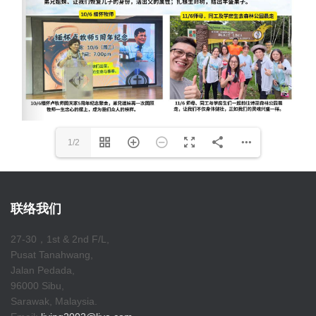
1/2
联络我们
27-30，1st & 2nd F/L,
Pusat Tanahwang,
Jalan Pedada,
96000 Sibu,
Sarawak, Malaysia.