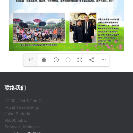
1/2
联络我们
27-30，1st & 2nd F/L,
Pusat Tanahwang,
Jalan Pedada,
96000 Sibu,
Sarawak, Malaysia.