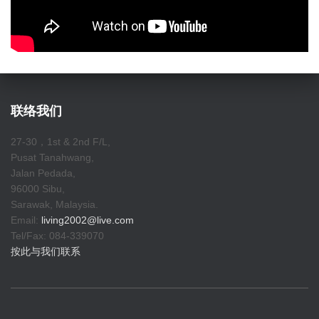
联络我们
27-30，1st & 2nd F/L,
Pusat Tanahwang,
Jalan Pedada,
96000 Sibu,
Sarawak, Malaysia.
Email:
living2002@live.com
Tel/Fax: 084-339070
按此与我们联系