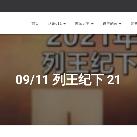
首页
认识611
来亲近主
进主的家
装
09/11 列王纪下 21