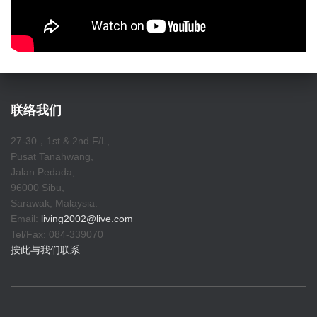
联络我们
27-30，1st & 2nd F/L,
Pusat Tanahwang,
Jalan Pedada,
96000 Sibu,
Sarawak, Malaysia.
Email:
living2002@live.com
Tel/Fax: 084-339070
按此与我们联系