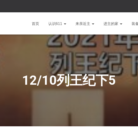
首页
认识611
来亲近主
进主的家
装
12/10列王纪下5