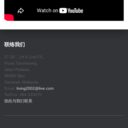
联络我们
27-30，1st & 2nd F/L,
Pusat Tanahwang,
Jalan Pedada,
96000 Sibu,
Sarawak, Malaysia.
Email:
living2002@live.com
Tel/Fax: 084-339070
按此与我们联系