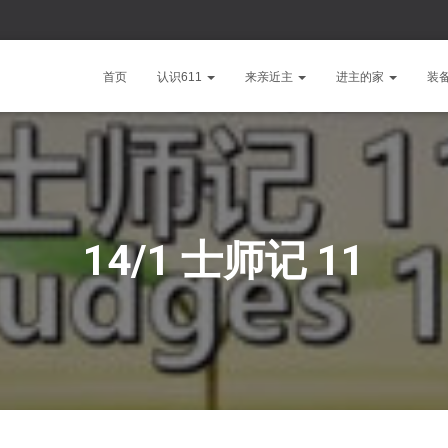
首页
认识611
来亲近主
进主的家
装
14/1 士师记 11