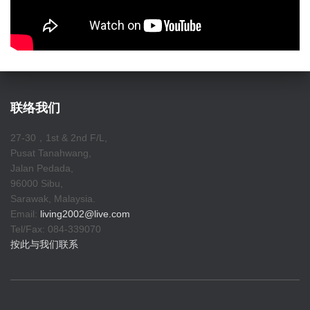
联络我们
27-30，1st & 2nd F/L,
Pusat Tanahwang,
Jalan Pedada,
96000 Sibu,
Sarawak, Malaysia.
Email:
living2002@live.com
Tel/Fax: 084-339070
按此与我们联系