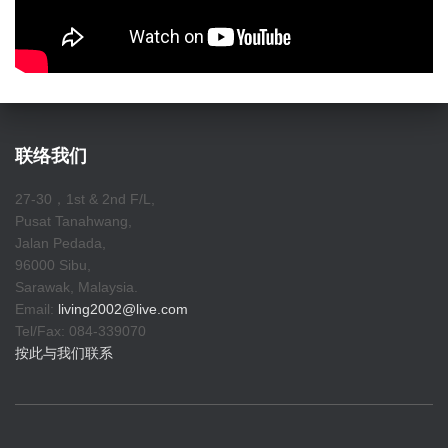
联络我们
27-30，1st & 2nd F/L,
Pusat Tanahwang,
Jalan Pedada,
96000 Sibu,
Sarawak, Malaysia.
Email:
living2002@live.com
Tel/Fax: 084-339070
按此与我们联系