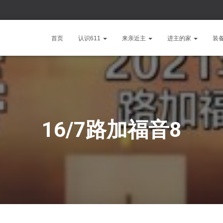
首页
认识611
来亲近主
进主的家
装
16/7路加福音8