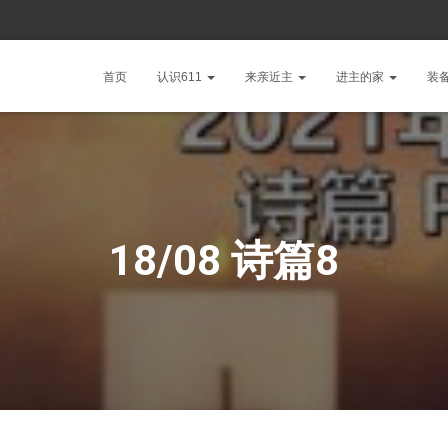
首页
认识611
来亲近主
进主的家
装
18/08 诗篇8