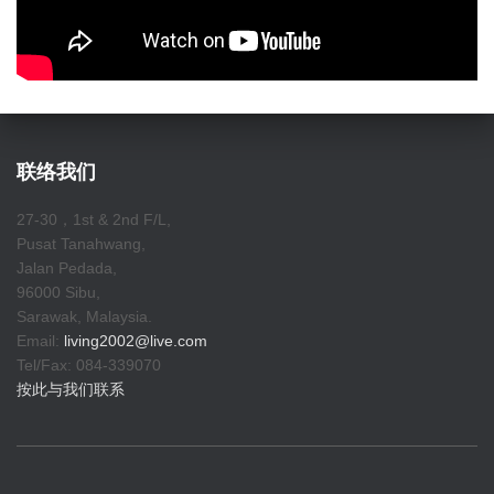
联络我们
27-30，1st & 2nd F/L,
Pusat Tanahwang,
Jalan Pedada,
96000 Sibu,
Sarawak, Malaysia.
Email:
living2002@live.com
Tel/Fax: 084-339070
按此与我们联系