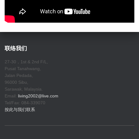
联络我们
27-30，1st & 2nd F/L,
Pusat Tanahwang,
Jalan Pedada,
96000 Sibu,
Sarawak, Malaysia.
Email:
living2002@live.com
Tel/Fax: 084-339070
按此与我们联系