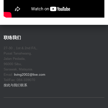
联络我们
27-30，1st & 2nd F/L,
Pusat Tanahwang,
Jalan Pedada,
96000 Sibu,
Sarawak, Malaysia.
Email:
living2002@live.com
Tel/Fax: 084-339070
按此与我们联系