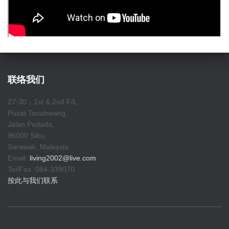
联络我们
27-30，1st & 2nd F/L,
Pusat Tanahwang,
Jalan Pedada,
96000 Sibu,
Sarawak, Malaysia.
Email:
living2002@live.com
Tel/Fax: 084-339070
按此与我们联系