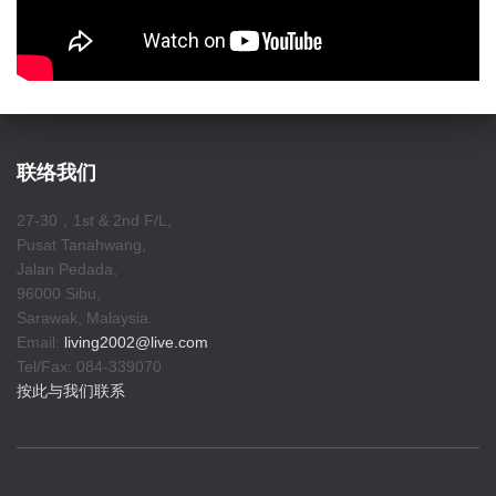
联络我们
27-30，1st & 2nd F/L,
Pusat Tanahwang,
Jalan Pedada,
96000 Sibu,
Sarawak, Malaysia.
Email:
living2002@live.com
Tel/Fax: 084-339070
按此与我们联系