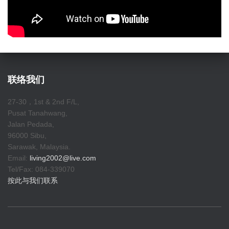
联络我们
27-30，1st & 2nd F/L,
Pusat Tanahwang,
Jalan Pedada,
96000 Sibu,
Sarawak, Malaysia.
Email:
living2002@live.com
Tel/Fax: 084-339070
按此与我们联系