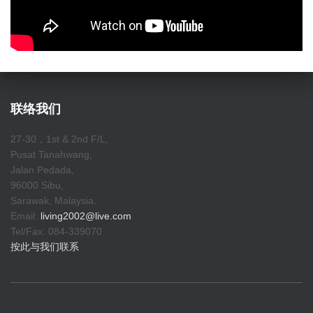
联络我们
27-30，1st & 2nd F/L,
Pusat Tanahwang,
Jalan Pedada,
96000 Sibu,
Sarawak, Malaysia.
Email:
living2002@live.com
Tel/Fax: 084-339070
按此与我们联系