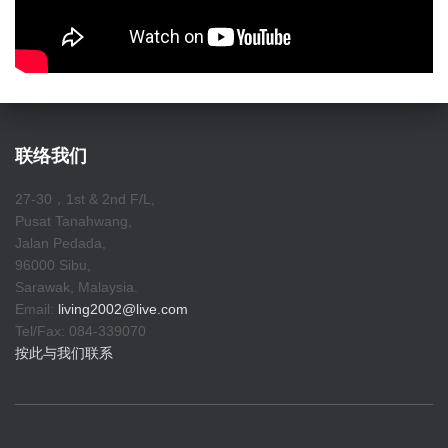
联络我们
27-30，1st & 2nd F/L,
Pusat Tanahwang,
Jalan Pedada,
96000 Sibu,
Sarawak, Malaysia.
Email:
living2002@live.com
Tel/Fax: 084-339070
按此与我们联系