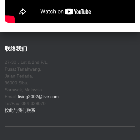
联络我们
27-30，1st & 2nd F/L,
Pusat Tanahwang,
Jalan Pedada,
96000 Sibu,
Sarawak, Malaysia.
Email:
living2002@live.com
Tel/Fax: 084-339070
按此与我们联系