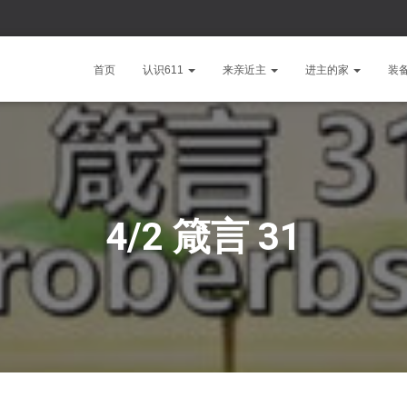
首页
认识611
来亲近主
进主的家
装
4/2 箴言 31