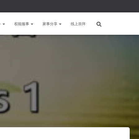
备
权能服事
家事分享
线上崇拜