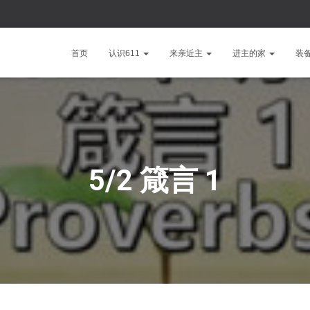
首页
认识611
来亲近主
进主的家
装
5/2 箴言 1