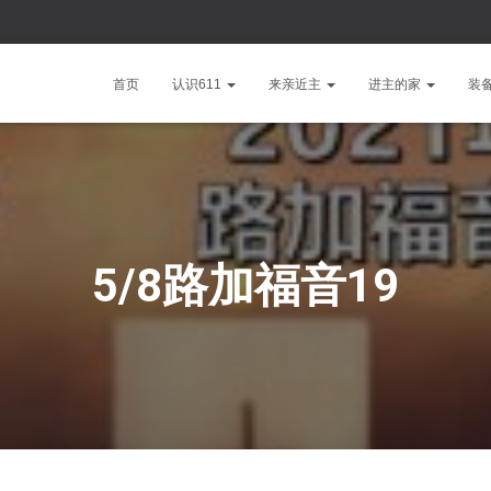
首页
认识611
来亲近主
进主的家
装
5/8路加福音19