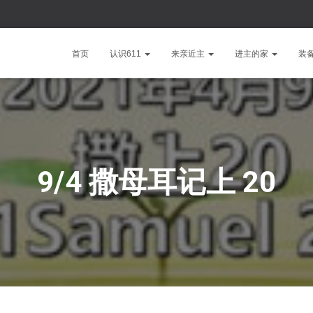
首页
认识611
来亲近主
进主的家
装
9/4 撒母耳记上 20