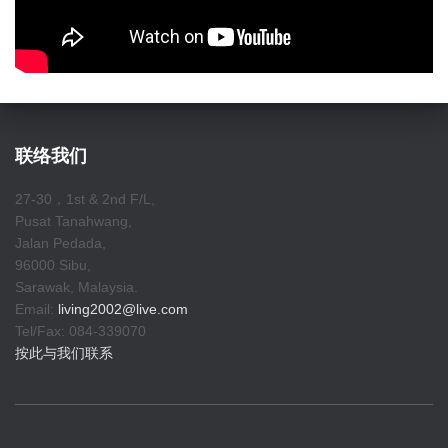
联络我们
27-30，1st & 2nd F/L,
Pusat Tanahwang,
Jalan Pedada,
96000 Sibu,
Sarawak, Malaysia.
Email:
living2002@live.com
Tel/Fax: 084-339070
按此与我们联系