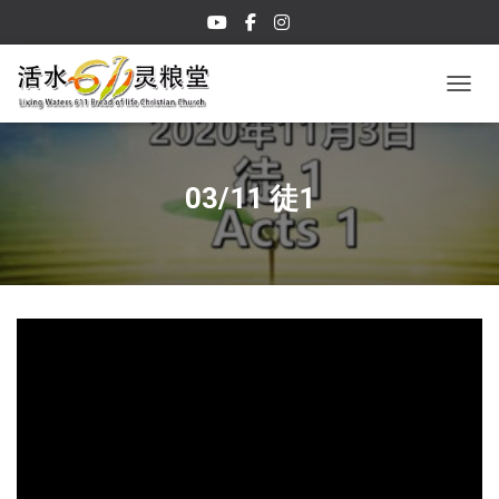
TOGGL
03/11 徒1