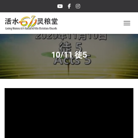
TOGGL
10/11 徒5