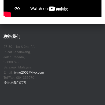
联络我们
27-30，1st & 2nd F/L,
Pusat Tanahwang,
Jalan Pedada,
96000 Sibu,
Sarawak, Malaysia.
Email:
living2002@live.com
Tel/Fax: 084-339070
按此与我们联系