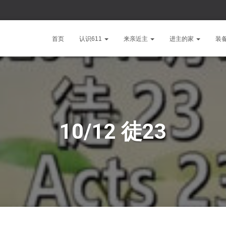
首页
认识611
来亲近主
进主的家
装
10/12 徒23