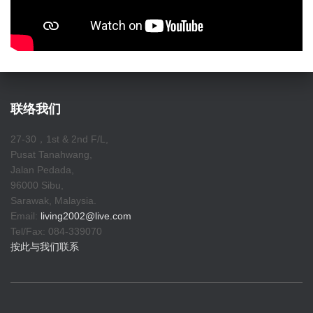
联络我们
27-30，1st & 2nd F/L,
Pusat Tanahwang,
Jalan Pedada,
96000 Sibu,
Sarawak, Malaysia.
Email:
living2002@live.com
Tel/Fax: 084-339070
按此与我们联系