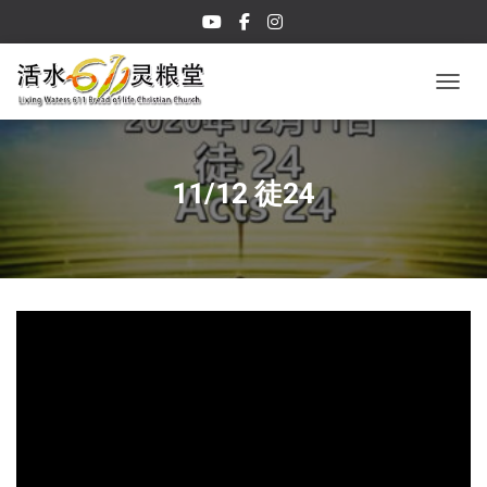
TOGGL
11/12 徒24