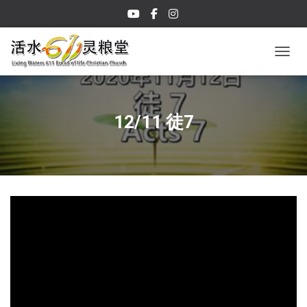
TOGGL
12/11 徒7