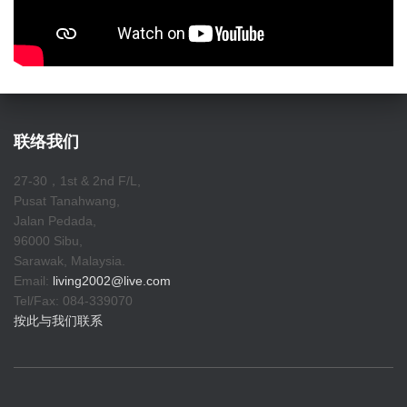
联络我们
27-30，1st & 2nd F/L,
Pusat Tanahwang,
Jalan Pedada,
96000 Sibu,
Sarawak, Malaysia.
Email:
living2002@live.com
Tel/Fax: 084-339070
按此与我们联系