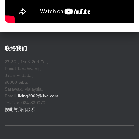
联络我们
27-30，1st & 2nd F/L,
Pusat Tanahwang,
Jalan Pedada,
96000 Sibu,
Sarawak, Malaysia.
Email:
living2002@live.com
Tel/Fax: 084-339070
按此与我们联系