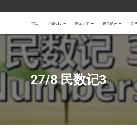
首页
认识611
来亲近主
进主的家
装
27/8 民数记3