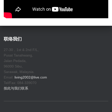
联络我们
27-30，1st & 2nd F/L,
Pusat Tanahwang,
Jalan Pedada,
96000 Sibu,
Sarawak, Malaysia.
Email:
living2002@live.com
Tel/Fax: 084-339070
按此与我们联系