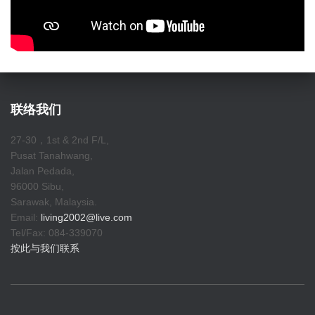
联络我们
27-30，1st & 2nd F/L,
Pusat Tanahwang,
Jalan Pedada,
96000 Sibu,
Sarawak, Malaysia.
Email:
living2002@live.com
Tel/Fax: 084-339070
按此与我们联系