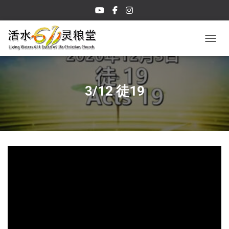
TOGGL
3/12 徒19