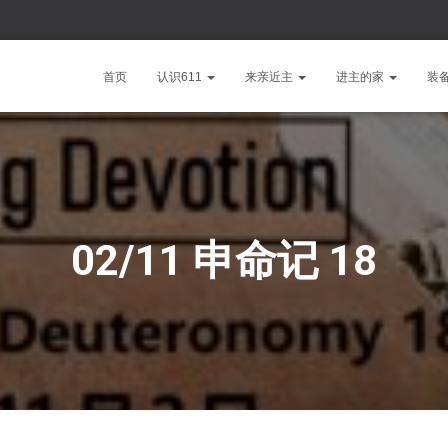
首页
认识611
来亲近主
进主的家
装
02/11 申命记 18