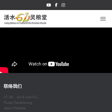
TOGGL
联络我们
27-30，1st & 2nd F/L,
Pusat Tanahwang,
Jalan Pedada,