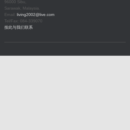
96000 Sibu,
Sarawak, Malaysia.
Email:
living2002@live.com
Tel/Fax: 084-339070
按此与我们联系