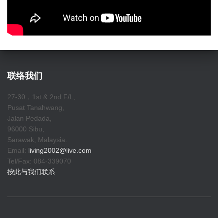
联络我们
27-30，1st & 2nd F/L,
Pusat Tanahwang,
Jalan Pedada,
96000 Sibu,
Sarawak, Malaysia.
Email:
living2002@live.com
Tel/Fax: 084-339070
按此与我们联系