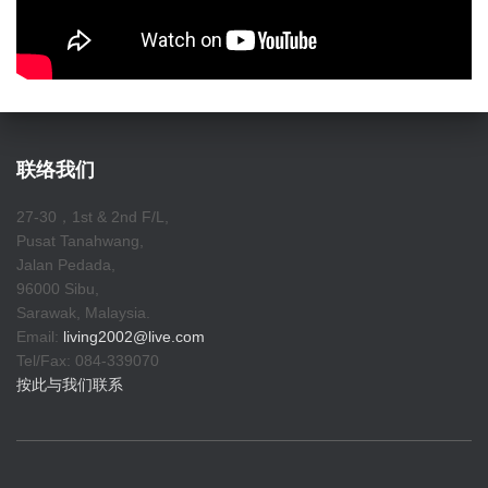
联络我们
27-30，1st & 2nd F/L,
Pusat Tanahwang,
Jalan Pedada,
96000 Sibu,
Sarawak, Malaysia.
Email:
living2002@live.com
Tel/Fax: 084-339070
按此与我们联系