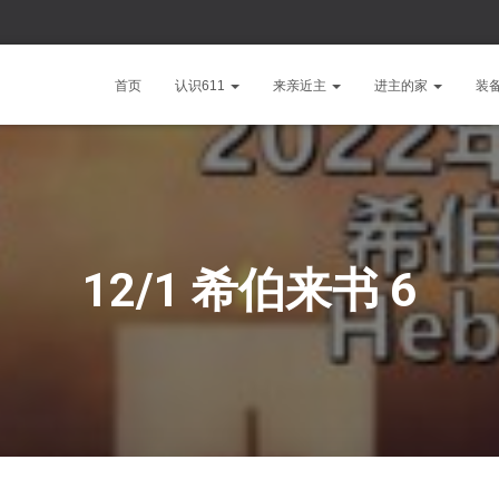
首页
认识611
来亲近主
进主的家
装
12/1 希伯来书 6