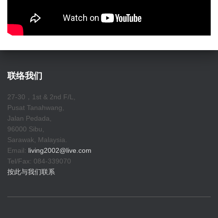
联络我们
27-30，1st & 2nd F/L,
Pusat Tanahwang,
Jalan Pedada,
96000 Sibu,
Sarawak, Malaysia.
Email:
living2002@live.com
Tel/Fax: 084-339070
按此与我们联系