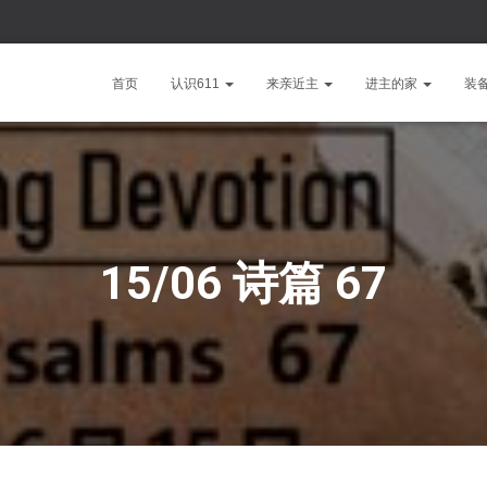
首页
认识611
来亲近主
进主的家
装
15/06 诗篇 67