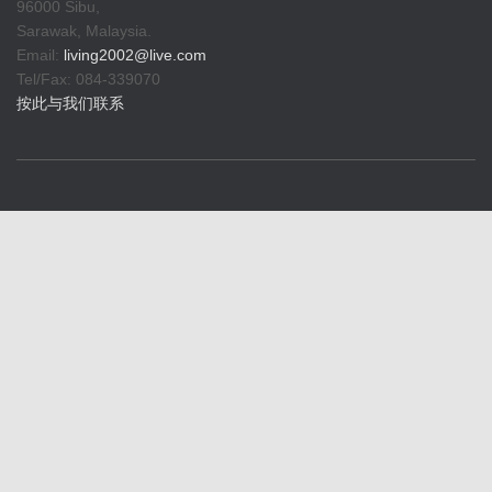
96000 Sibu,
Sarawak, Malaysia.
Email:
living2002@live.com
Tel/Fax: 084-339070
按此与我们联系