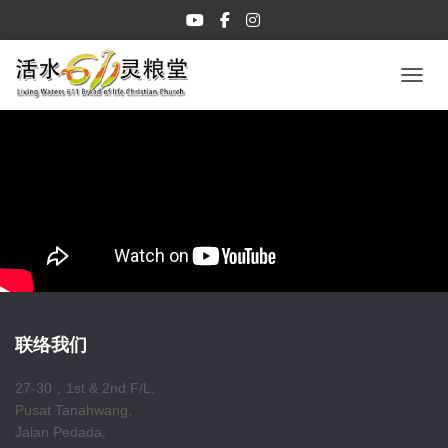
TOGGL
联络我们
27-30，1st & 2nd F/L,
Pusat Tanahwang,
Jalan Pedada,